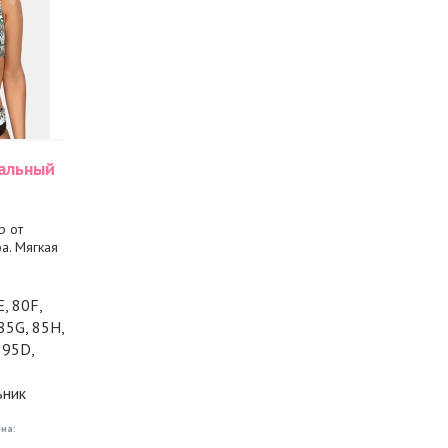
альный
р от
a. Мягкая
E, 80F,
 85G, 85H,
 95D,
ьник
на: