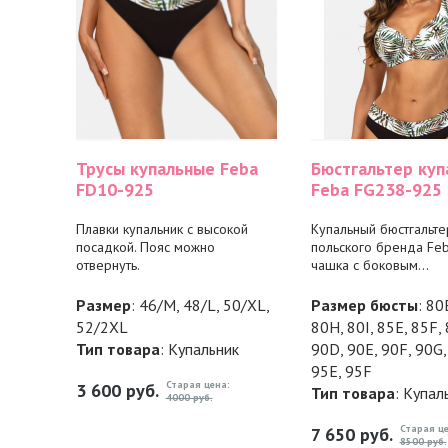
Трусы купальные Feba
Бюстгальтер куп
FD10-925
Feba FG238-925
Плавки купальник с высокой
Купальный бюстгальте
посадкой. Пояс можно
польского бренда Feb
отвернуть.
чашка с боковым...
Размер
: 46/M, 48/L, 50/XL,
Размер бюсты
: 80
52/2XL
80H, 80I, 85E, 85F,
Тип товара
: Купальник
90D, 90E, 90F, 90G,
95E, 95F
Старая цена:
3 600
руб.
Тип товара
: Купал
4000 руб.
Старая це
7 650
руб.
8500 руб.