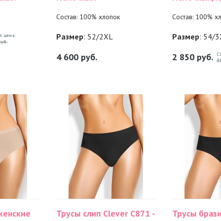
Состав: 100% хлопок
Состав: 100% х
Размер
: 52/2XL
Размер
: 54/
я цена:
уб.
С
4 600
руб.
2 850
руб.
3
женские
Трусы слип Clever С871 -
Трусы браз