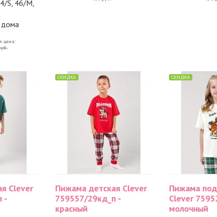
44/S, 46/M,
я дома
я цена:
уб.
СКИДКА
СКИДКА
я Clever
Пижама детская Clever
Пижама под
 -
759557/29кд_п -
Clever 7595
красный
молочный