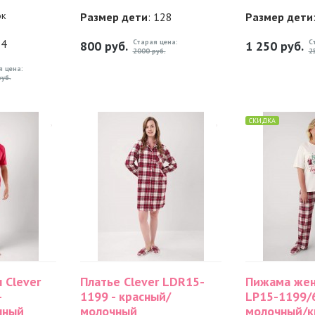
ок
Размер дети
: 128
Размер дети
34
Старая цена:
С
800
руб.
1 250
руб.
2000 руб.
2
я цена:
уб.
СКИДКА
 Clever
Платье Clever LDR15-
Пижама жен
-
1199 - красный/
LP15-1199/6
чный
молочный
молочный/к