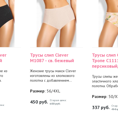
ver
Трусы слип Clever
Трусы слип 
й
M1087 - св. бежевый
Тропе C1111
персиковый/
ие из
Женские трусы макси Clever
го
изготовлены из хлопкового
Трусы слипы же
.
полотна с добавлением...
эластичного хл
полотна. Обрабо
Размер
: 56/4XL
Размер
: 50/X
Старая цена:
450
руб.
600 руб.
ена:
Стар
337
руб.
450 