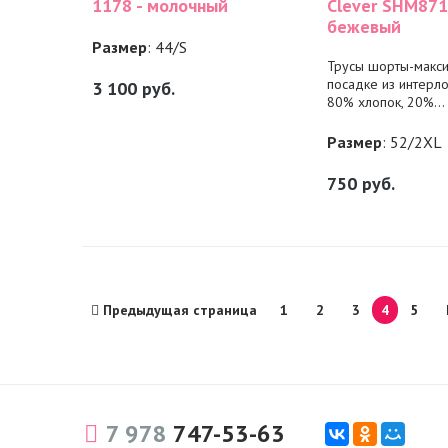
1178 - молочный
Clever SHM871 
бежевый
Размер
: 44/S
Трусы шорты-макси
посадке из интерло
3 100
руб.
80% хлопок, 20%...
Размер
: 52/2XL
750
руб.
Предыдущая страница
1
2
3
4
5
7 978
747-53-63