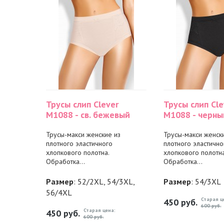
Трусы слип Clever
Трусы слип Cle
M1088 - св. бежевый
M1088 - черны
Трусы-макси женские из
Трусы-макси женск
плотного эластичного
плотного эластично
хлопкового полотна.
хлопкового полотна
Обработка...
Обработка...
Размер
: 52/2XL, 54/3XL,
Размер
: 54/3XL
56/4XL
Старая ц
450
руб.
600 руб.
Старая цена:
450
руб.
600 руб.