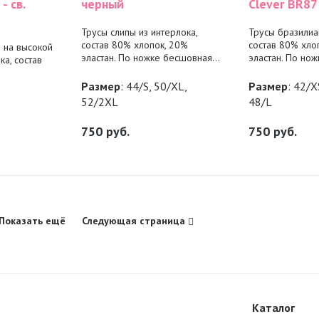
- св.
черный
Clever BR87
Трусы слипы из интерлока,
Трусы бразилиан
состав 80% хлопок, 20%
состав 80% хло
 на высокой
эластан. По ножке бесшовная...
эластан. По ножк
ка, состав
Размер
: 44/S, 50/XL,
Размер
: 42/X
52/2XL
48/L
750
руб.
750
руб.
Показать ещё
Следующая страница
Каталог