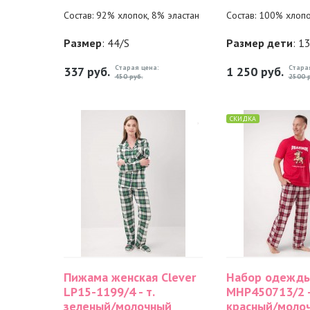
Состав: 92% хлопок, 8% эластан
Состав: 100% хлоп
Размер
: 44/S
Размер дети
: 1
Старая цена:
Стара
337
руб.
1 250
руб.
450 руб.
2500 р
СКИДКА
Пижама женская Clever
Набор одежды
LP15-1199/4 - т.
MHP450713/2 
зеленый/молочный
красный/моло