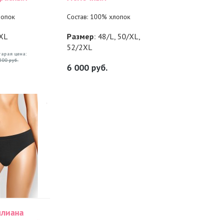
лопок
Состав: 100% хлопок
3XL
Размер
: 48/L, 50/XL,
52/2XL
тарая цена:
800 руб.
6 000
руб.
илиана