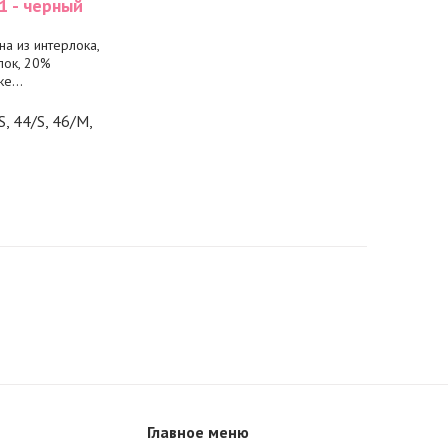
1 - черный
а из интерлока,
пок, 20%
е...
S, 44/S, 46/M,
Главное меню