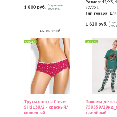
Размер
: 42/XS, 
Старая цена:
1 800
руб.
52/2XL
2000 руб.
Тип товара
: Дл
Стара
1 620
руб.
2700 р
СКИДКА
СКИДКА
Трусы шорты Clever
Пижама детска
SH1138/2 - красный/
759559/29кд_п
молочный
т.зелёный