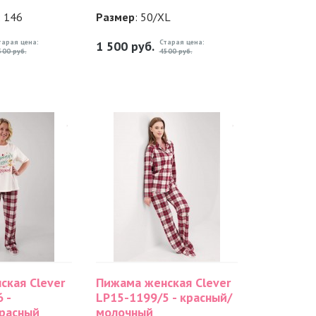
: 146
Размер
: 50/XL
тарая цена:
Старая цена:
1 500
руб.
500 руб.
4500 руб.
ская Clever
Пижама женская Clever
 -
LP15-1199/5 - красный/
расный
молочный