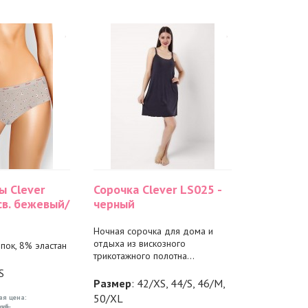
ы Clever
Сорочка Clever LS025 -
св. бежевый/
черный
Ночная сорочка для дома и
отдыха из вискозного
пок, 8% эластан
трикотажного полотна...
S
Размер
: 42/XS, 44/S, 46/M,
50/XL
ая цена:
руб.