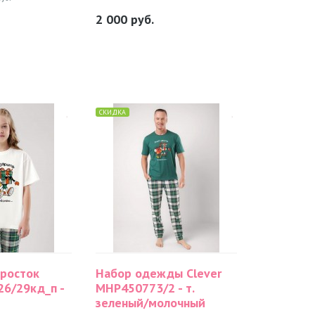
2 000
руб.
СКИДКА
росток
Набор одежды Clever
26/29кд_п -
MHP450773/2 - т.
зеленый/молочный