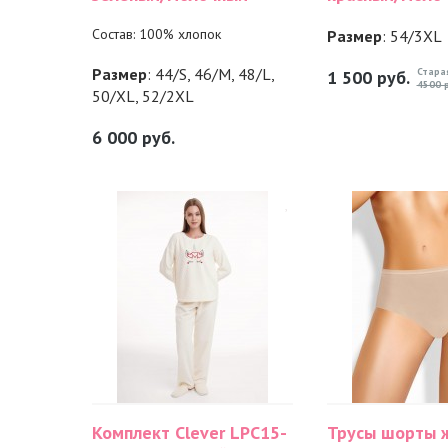
Состав: 100% хлопок
Размер
: 54/3XL
Размер
: 44/S, 46/M, 48/L,
Стара
1 500
руб.
4500 р
50/XL, 52/2XL
6 000
руб.
Комплект Clever LPC15-
Трусы шорты 