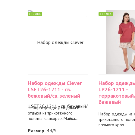
СКИДКА
СКИДКА
Набор одежды Clever
Набор одежды
LSET26-1211 - св.
LP26-1211 -
бежевый/св. зеленый
терракотовый/
бежевый
Набор одежды для дома и
отдыха из трикотажного
Набор одежды из 
полотна кашкорсе. Майка...
трикотажного полот
прямого кроя....
Размер
: 44/S