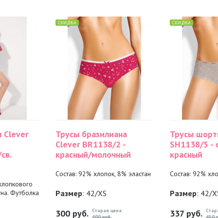
СКИДКА
СКИДКА
 Clever
Трусы бразилиана
Трусы шорт
Clever BR1138/2 -
SH1138/5 - 
св.
красный/молочный
красный
Состав: 92% хлопок, 8% эластан
Состав: 92% хло
хлопкового
на. Футболка
Размер
: 42/XS
Размер
: 42/X
Старая цена:
Стар
300
руб.
337
руб.
400 руб.
450 