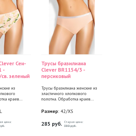
Clever Сен-
Трусы бразилиана
 -
Clever BR1154/3 -
св. зеленый
персиковый
нские из
Трусы бразилиана женские из
опкового
эластичного хлопкового
тка краев...
полотна. Обработка краев...
L
Размер
: 42/XS
ая цена:
Старая цена:
285
руб.
руб.
380 руб.