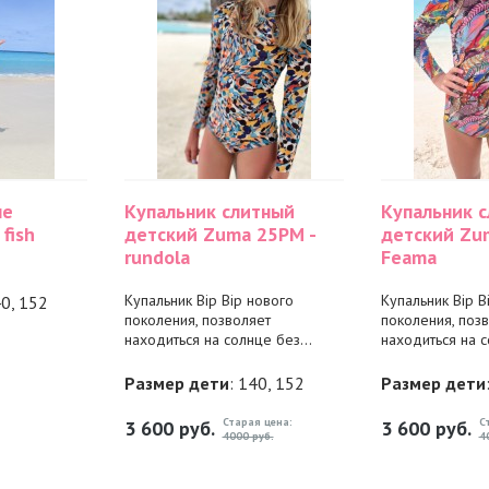
ые
Купальник слитный
Купальник 
fish
детский Zuma 25PM -
детский Zu
rundola
Feama
Купальник Bip Bip нового
Купальник Bip B
40, 152
поколения, позволяет
поколения, поз
находиться на солнце без...
находиться на с
Размер дети
: 140, 152
Размер дети
Старая цена:
С
3 600
руб.
3 600
руб.
4000 руб.
4