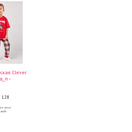
кая Clever
_п -
: 128
ая цена:
 руб.