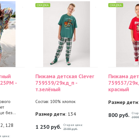
СКИДКА
СКИДКА
тный
Пижама детская Clever
Пижама детс
25PM -
759559/29кд_п -
759557/29кд
т.зелёный
красный
нового
Состав: 100% хлопок
Размер дети
ет
е без...
Размер дети
: 134
Стар
800
руб.
2000
22, 128
Старая цена:
1 250
руб.
2500 руб.
я цена: