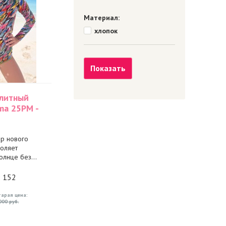
Материал:
хлопок
Показать
слитный
ma 25PM -
ip нового
воляет
олнце без...
: 152
тарая цена:
000 руб.