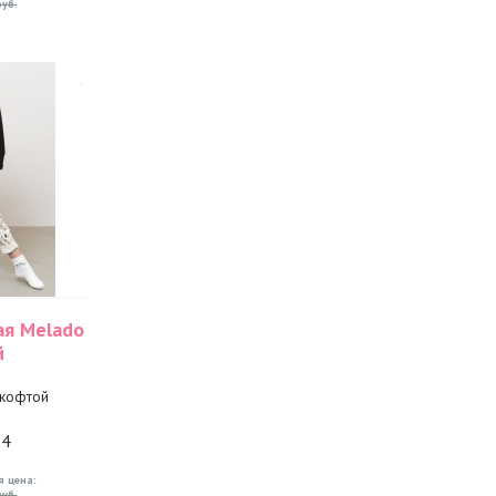
уб.
ая Melado
й
 кофтой
34
я цена:
уб.