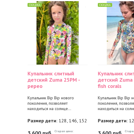
СКИДКА
СКИДКА
Купальник слитный
Купальник сли
детский Zuma 25PM -
детский Zuma 
pepeo
fish corals
Купальник Bip Bip нового
Купальник Bip Bip 
поколения, позволяет
поколения, позволя
находиться на солнце...
находиться на солнц
Размер дети
: 128, 146, 152
Размер дети
: 1
Старая цена:
Стара
3 600
руб.
3 600
руб.