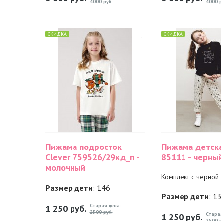
4000 руб.
4000 р
СКИДКА
СКИДКА
Пижама подросток
Пижама детск
Clever 759526/29кд_п -
85111 - черны
молочный
Комплект с черной
Размер дети
: 146
Размер дети
: 1
Старая цена:
1 250
руб.
2500 руб.
Стара
1 250
руб.
2500 р