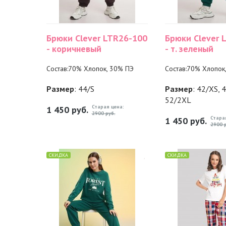
Брюки Clever LTR26-100
Брюки Clever 
- коричневый
- т. зеленый
Состав:70% Хлопок, 30% ПЭ
Состав:70% Хлопок
Размер
: 44/S
Размер
: 42/XS, 
52/2XL
Старая цена:
1 450
руб.
2900 руб.
Стара
1 450
руб.
2900 р
СКИДКА
СКИДКА