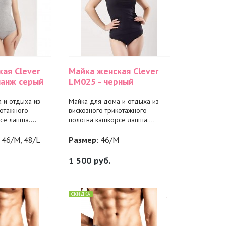
ая Clever
Майка женская Clever
ланж серый
LM025 - черный
 и отдыха из
Майка для дома и отдыха из
котажного
вискозного трикотажного
е лапша....
полотна кашкорсе лапша....
, 46/M, 48/L
Размер
: 46/M
1 500
руб.
СКИДКА