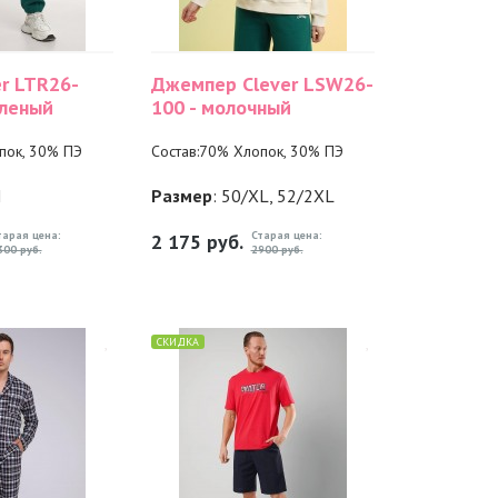
r LTR26-
Джемпер Clever LSW26-
еленый
100 - молочный
пок, 30% ПЭ
Состав:70% Хлопок, 30% ПЭ
M
Размер
: 50/XL, 52/2XL
тарая цена:
Старая цена:
2 175
руб.
300 руб.
2900 руб.
СКИДКА