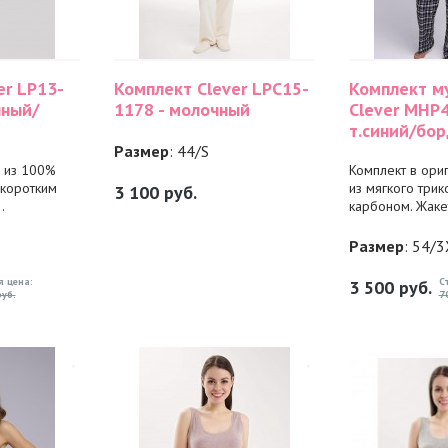
er LP13-
Комплект Clever LPC15-
Комплект м
чный/
1178 - молочный
Clever MHP4
т.синий/бо
Размер
: 44/S
 из 100%
Комплект в ори
 коротким
из мягкого трик
3 100
руб.
.
карбоном. Жакет
Размер
: 54/
я цена:
С
3 500
руб.
уб.
7