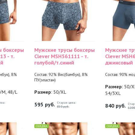
ы боксеры
Мужские трусы боксеры
Мужские тр
3 - т.
Clever MSH561111 - т.
Clever MSH6
ий
голубой/т.синий
джинсовый
мбук), 8%
Состав: 92% Вис(бамбук), 8%
Состав: 90% мо
ПУ(эластан)
Размер
: 50/X
6/M, 48/L
Размер
: 50/XL
54/3XL
ена:
Старая цена:
595
руб.
Стар
840
руб.
850 руб.
1200
СКИДКА
СКИДКА