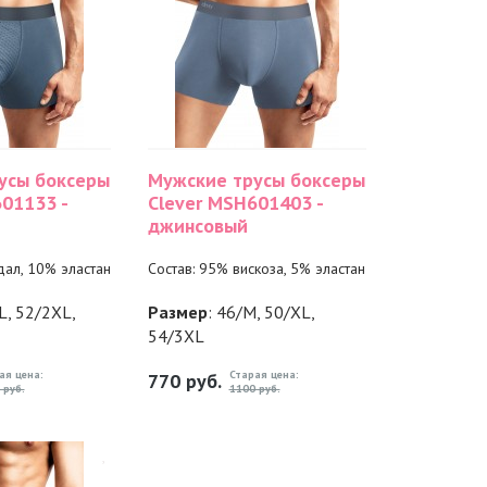
усы боксеры
Мужские трусы боксеры
01133 -
Clever MSH601403 -
джинсовый
дал, 10% эластан
Состав: 95% вискоза, 5% эластан
L, 52/2XL,
Размер
: 46/M, 50/XL,
54/3XL
ая цена:
Старая цена:
770
руб.
 руб.
1100 руб.