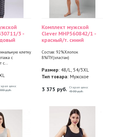
ужской
Комплект мужской
30711/3 -
Clever MHP560842/1 -
рдовый
красный/т. синий
гинальную клетку
Состав: 92%Хлопок
отажа с
8%ПУ(эластан)
 с...
Размер
: 48/L, 54/3XL
3XL
Тип товара
: Мужское
тарая цена:
Старая цена:
3 375
руб.
000 руб.
4500 руб.