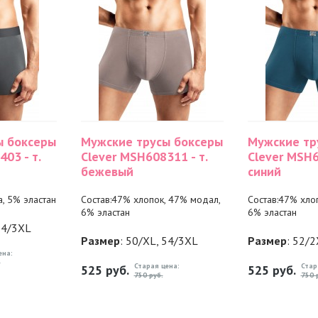
ы боксеры
Мужские трусы боксеры
Мужские тр
03 - т.
Clever MSH608311 - т.
Clever MSH6
бежевый
синий
а, 5% эластан
Состав:47% хлопок, 47% модал,
Состав:47% хло
6% эластан
6% эластан
54/3XL
Размер
: 50/XL, 54/3XL
Размер
: 52/
ена:
.
Старая цена:
Стар
525
руб.
525
руб.
750 руб.
750 