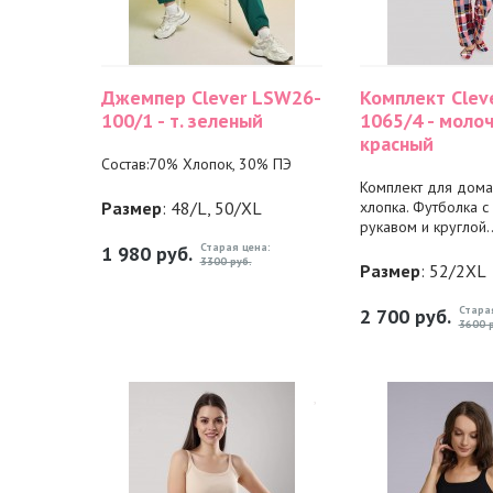
Джемпер Clever LSW26-
Комплект Clev
100/1 - т. зеленый
1065/4 - моло
красный
Состав:70% Хлопок, 30% ПЭ
Комплект для дома
Размер
: 48/L, 50/XL
хлопка. Футболка с
рукавом и круглой..
Старая цена:
1 980
руб.
3300 руб.
Размер
: 52/2XL
Стара
2 700
руб.
3600 р