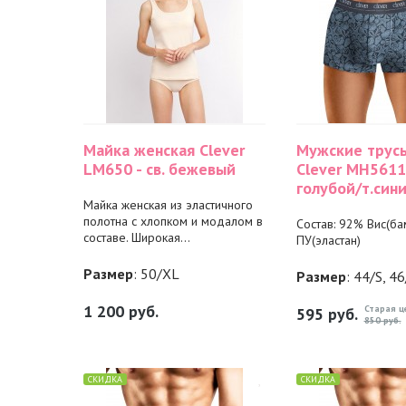
Майка женская Clever
Мужские трус
LM650 - св. бежевый
Clever MH56111
голубой/т.син
Майка женская из эластичного
полотна с хлопком и модалом в
Состав: 92% Вис(ба
составе. Широкая...
ПУ(эластан)
Размер
: 50/XL
Размер
: 44/S, 4
1 200
руб.
Старая ц
595
руб.
850 руб.
СКИДКА
СКИДКА