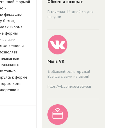
Обмен и возврат
легантной формой
но и
В течении 14 дней со дня
ю фиксацию.
покупки
у белью,
разах. Форма
ие формы,
и вставки
лько легкое и
позволяет
 платья или
Мы в VK
леиванию с
не только
Добавляйтесь в друзья!
Всегда с вами на связи!
тируясь к форме
оторые хотят
https://vk.com/secretwear
 уверенно в