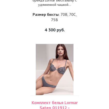
бренда Lormar Бюстгальтер с
удлиненной чашкой...
Размер бюсты
: 70B, 70C,
75B
4 300
руб.
Комплект белья Lormar
Saten 011912 -