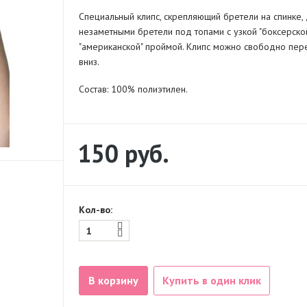
Специальный клипс, скрепляющий бретели на спинке,
незаметными бретели под топами с узкой "боксерской
"американской" проймой. Клипс можно свободно пере
вниз.
Состав: 100% полиэтилен.
150
руб.
Кол-во:
В корзину
Купить в один клик