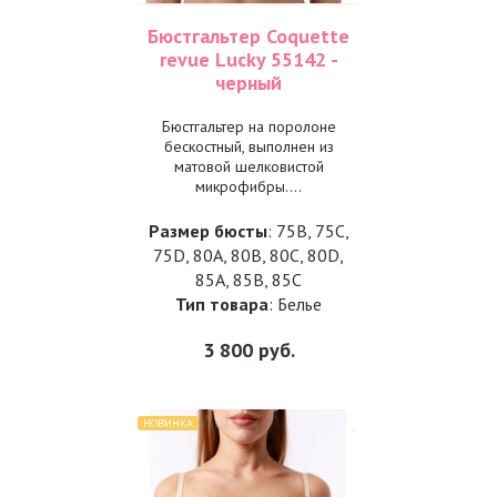
Бюстгальтер Coquette
revue Lucky 55142 -
черный
Бюстгальтер на поролоне
бескостный, выполнен из
матовой шелковистой
микрофибры....
Размер бюсты
: 75B, 75C,
75D, 80A, 80B, 80C, 80D,
85A, 85B, 85C
Тип товара
: Белье
3 800
руб.
НОВИНКА