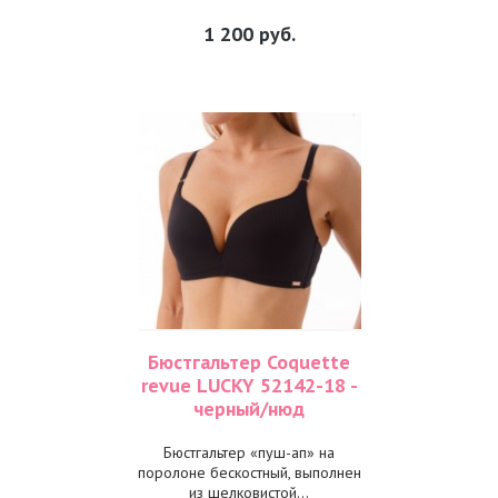
1 200
руб.
Бюстгальтер Coquette
revue LUCKY 52142-18 -
черный/нюд
Бюстгальтер «пуш-ап» на
поролоне бескостный, выполнен
из шелковистой...