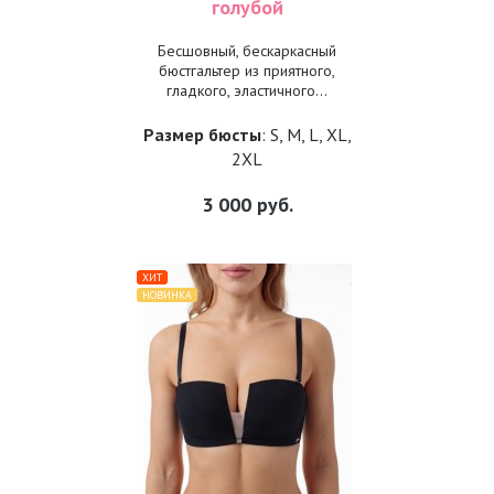
голубой
Бесшовный, бескаркасный
бюстгальтер из приятного,
гладкого, эластичного...
Размер бюсты
: S, M, L, XL,
2XL
3 000
руб.
ХИТ
НОВИНКА