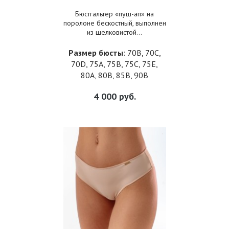
Бюстгальтер «пуш-ап» на
поролоне бескостный, выполнен
из шелковистой...
Размер бюсты
: 70B, 70C,
70D, 75A, 75B, 75C, 75E,
80A, 80B, 85B, 90B
4 000
руб.