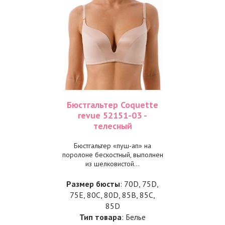
Бюстгальтер Coquette
revue 52151-03 -
телесный
Бюстгальтер «пуш-ап» на
поролоне бескостный, выполнен
из шелковистой...
Размер бюсты
: 70D, 75D,
75E, 80C, 80D, 85B, 85C,
85D
Тип товара
: Белье