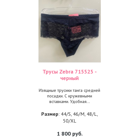
Трусы Zebra 715525 -
черный
Изящные трусики танга средней
посадки. С кружевными
вставками. Удобная...
Размер
: 44/S, 46/M, 48/L,
50/XL
1 800
руб.