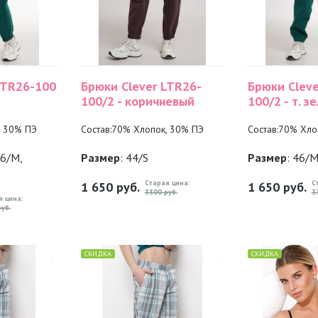
LTR26-100
Брюки Clever LTR26-
Брюки Cleve
100/2 - коричневый
100/2 - т. з
, 30% ПЭ
Состав:70% Хлопок, 30% ПЭ
Состав:70% Хло
46/M,
Размер
: 44/S
Размер
: 46/
Старая цена:
С
1 650
руб.
1 650
руб.
3300 руб.
3
я цена:
уб.
СКИДКА
СКИДКА