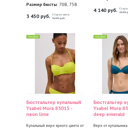
Размер бюсты
: 70B, 75B
Стара
4 140
руб.
4600 р
Старая цена:
3 450
руб.
4600 руб.
СКИДКА
СКИДКА
Бюстгальтер купальный
Бюстгальтер к
Ysabel Mora 83015 -
Ysabel Mora 83
neon lime
deep emerald
Купальный верх яркого цвета от
Верх от купальника