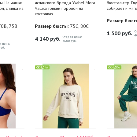
ы. На чашки
испанского бренда Ysabel Mora.
бюстгальтер. Гл
он, спинка на
Чашка тонкий поролон на
собирает и мягко
косточках
Размер бюст
70B, 75B,
Размер бюсты
: 75C, 80C
С
1 500
руб.
4
Старая цена:
4 140
руб.
4600 руб.
я цена:
уб.
СКИДКА
СКИДКА