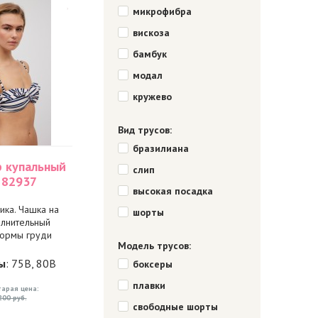
микрофибра
вискоза
бамбук
модал
кружево
Вид трусов:
бразилиана
р купальный
слип
 82937
высокая посадка
ика. Чашка на
шорты
олнительный
ормы груди
Модель трусов:
ы
: 75B, 80B
боксеры
плавки
тарая цена:
200 руб.
свободные шорты