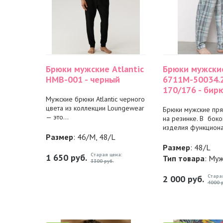
Брюки мужские Atlantic
Брюки мужски
HMB-001 - черный
6711M-50034.
170/176 - бир
Мужские брюки Atlantic черного
цвета из коллекции Loungewear
Брюки мужские пря
— это...
на резинке. В бок
изделия функциона
Размер
: 46/M, 48/L
Размер
: 48/L
Старая цена:
1 650
руб.
Тип товара
: Му
3300 руб.
Стара
2 000
руб.
4000 р