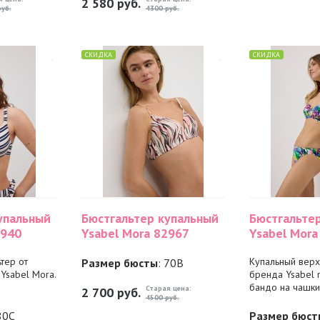
2 580
руб.
уб.
4300 руб.
СКИДКА
СКИДКА
упальный
Бюстгальтер купальный
Бюстгальте
2940
Ysabel Mora 82967
Ysabel Mora
тер от
Купальный верх
Размер бюсты
: 70B
Ysabel Mora.
бренда Ysabel 
бандо на чашки.
Старая цена:
2 700
руб.
4500 руб.
80C
Размер бюст