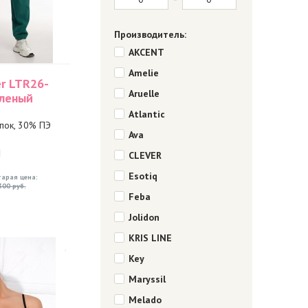
Производитель:
AKCENT
Amelie
r LTR26-
Aruelle
еленый
Atlantic
пок, 30% ПЭ
Ava
M
CLEVER
Esotiq
тарая цена:
300 руб.
Feba
Jolidon
KRIS LINE
Key
Maryssil
Melado