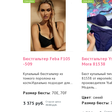
СКИДКА
СКИДКА
Бюстгальтер Feba F105
Бюстгальтер Y
-509
Mora 81538
Купальный бюстгальтер из
Бюст купальный ти
тонкого поролона на
81538 от европейс
кости.Идеально подходит для...
производителя Ysab
Модель...
Размер бюсты
: 70E, 70F
Цвет
: синий
Старая цена:
3 375
руб.
Размер бюсты
: 
4500 руб.
Стара