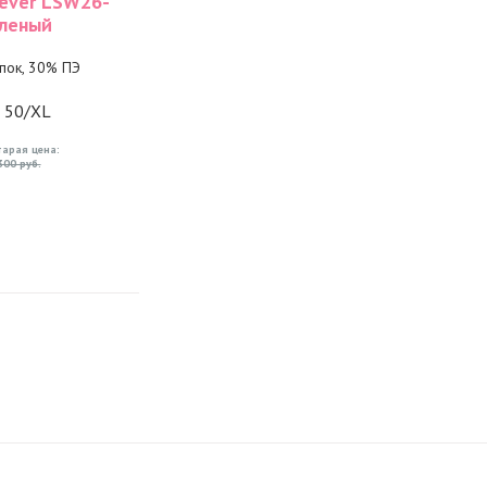
ever LSW26-
еленый
пок, 30% ПЭ
, 50/XL
тарая цена:
300 руб.