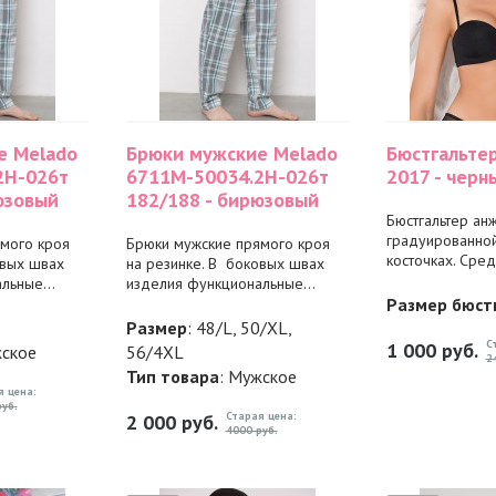
е Melado
Брюки мужские Melado
Бюстгальтер
2H-026т
6711M-50034.2H-026т
2017 - черн
юзовый
182/188 - бирюзовый
Бюстгальтер анж
градуированной
мого кроя
Брюки мужские прямого кроя
косточках. Сред
овых швах
на резинке. В боковых швах
льные...
изделия функциональные...
Размер бюст
Размер
: 48/L, 50/XL,
С
1 000
руб.
жское
56/4XL
2
Тип товара
: Мужское
я цена:
уб.
Старая цена:
2 000
руб.
4000 руб.