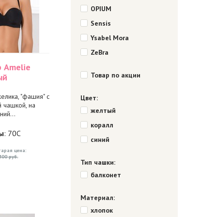
OPIUM
Sensis
Ysabel Mora
ZeBra
 Amelie
Товар по акции
ый
елика, "фашия" с
Цвет:
 чашкой, на
желтый
ний...
коралл
ы
: 70C
синий
тарая цена:
400 руб.
Тип чашки:
балконет
Материал:
хлопок