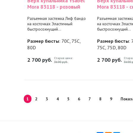
Верх купальника Ysabel
Верх купальни
Mora 83118 - розовый
Mora 83118 - с
Разъемная застежка Лиф бандо
Разъемная застежк
на косточках Эластичный
на косточках Эласт
быстросохнущий...
быстросохнущий...
Размер бюсты
: 70C, 75C,
Размер бюсты
: 
80D
75C, 75D, 80D
Старая цена:
Стара
2 700
руб.
2 700
руб.
3600 руб.
3600 р
1
2
3
4
5
6
7
8
9
Показ