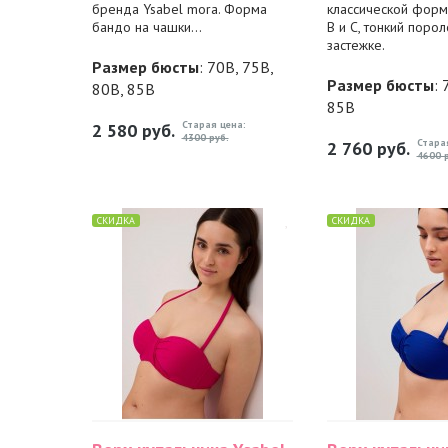
бренда Ysabel mora. Форма
классической форм
бандо на чашки...
B и C, тонкий порол
застежке.
Размер бюсты
: 70B, 75B,
Размер бюсты
: 
80B, 85B
85B
Старая цена:
2 580
руб.
4300 руб.
Стара
2 760
руб.
4600 р
СКИДКА
СКИДКА