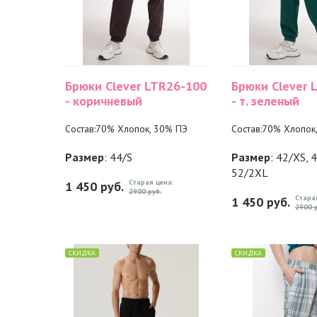
Брюки Clever LTR26-100
Брюки Clever 
- коричневый
- т. зеленый
Состав:70% Хлопок, 30% ПЭ
Состав:70% Хлопок
Размер
: 44/S
Размер
: 42/XS, 
52/2XL
Старая цена:
1 450
руб.
2900 руб.
Стара
1 450
руб.
2900 р
СКИДКА
СКИДКА