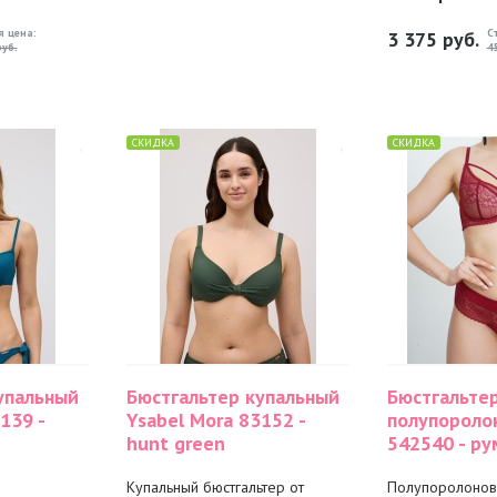
я цена:
С
3 375
руб.
уб.
4
СКИДКА
СКИДКА
упальный
Бюстгальтер купальный
Бюстгальте
139 -
Ysabel Mora 83152 -
полупороло
hunt green
542540 - ру
Купальный бюстгальтер от
Полупоролонов