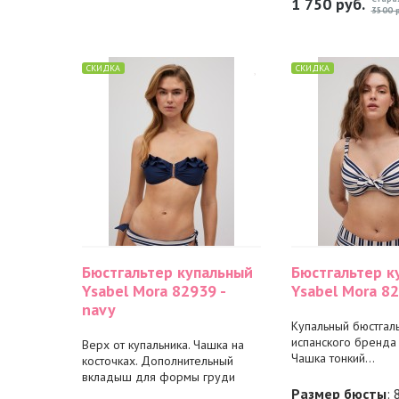
1 750
руб.
3500 р
СКИДКА
СКИДКА
Бюстгальтер купальный
Бюстгальтер к
Ysabel Mora 82939 -
Ysabel Mora 8
navy
Купальный бюстгаль
испанского бренда 
Верх от купальника. Чашка на
Чашка тонкий...
косточках. Дополнительный
вкладыш для формы груди
Размер бюсты
: 