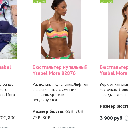
СКИДКА
СКИДКА
sabel
Бюстгальтер купальный
Бюстгальте
Ysabel Mora 82876
Ysabel Mora
па бандо
Раздельный купальник. Лиф-топ
Верх от купальн
кого
с эластичными съёмными
косточках. Доп
el Mora.
чашками. Бретели
вкладыш для ф
регулируются...
Размер бюст
Размер бюсты
: 65B, 70B,
С
70C, 80C
75B, 80B
3 900
руб.
5
я цена:
Старая цена: