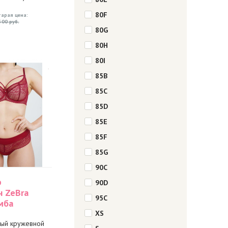
80F
тарая цена:
500 руб.
80G
80H
80I
85B
85C
85D
85E
85F
85G
90C
р
90D
н ZeBra
95C
мба
XS
ый кружевной