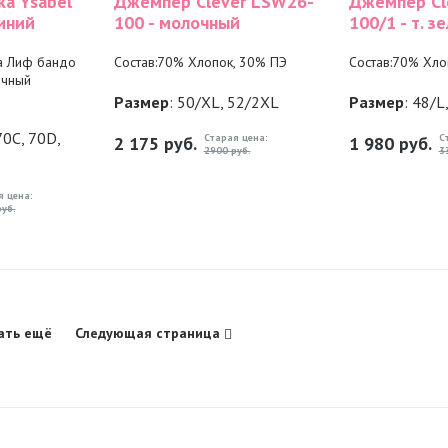
ка Ysabel
Джемпер Clever LSW26-
Джемпер Cl
иний
100 - молочный
100/1 - т. з
а Лиф бандо
Состав:70% Хлопок, 30% ПЭ
Состав:70% Хло
ичный
Размер
: 50/XL, 52/2XL
Размер
: 48/L
70C, 70D,
Старая цена:
С
2 175
руб.
1 980
руб.
2900 руб.
3
я цена:
уб.
ать ещё
Следующая страница