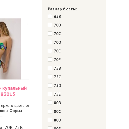
Размер бюсты:
65B
70B
70C
70D
70E
70F
75B
75C
75D
р купальный
 83013
75E
80B
 яркого цвета от
mora. Форма
80C
..
80D
ы
: 70B, 75B
80E