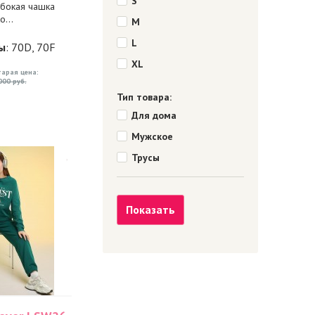
S
убокая чашка
...
M
L
ы
: 70D, 70F
XL
тарая цена:
000 руб.
Тип товара:
Для дома
Мужское
Трусы
Показать